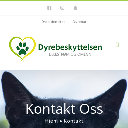
Skip
Facebook
Instagram
Snapchat
to
content
Dyreidentitet
Dyrebar
Kontakt Oss
Hjem
Kontakt