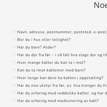
Noe
♡
Navn, adresse, postnummer, poststed, e-post,
♡
Bor du i hus eller leilighet?
♡
Har du barn? Alder?
♡
Har du dyr fra før – i så fall hva slags dyr o
♡
Hvor mange katter du kan ta i mot?
♡
Kan du ta imot kattemor med barn?
♡
Hvor lenge kan dere ha katten i oppstalling?
♡
Har du noe utstyr fra før, ev. hva trenger du fr
♡
Har du erfaring med redde/sky katter, og har du 
♡
Har du erfaring med medisinering av katt?