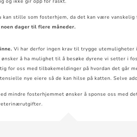
ig og ikke gir opp for raskt.
du kan stille som fosterhjem, da det kan være vanskelig 
a noen dager til flere måneder.
inne.
Vi har derfor ingen krav til trygge utemuligheter 
 ønsker å ha mulighet til å besøke dyrene vi setter i f
ktig for oss med tilbakemeldinger på hvordan det går 
potensielle nye eiere så de kan hilse på katten. Selve a
d mindre fosterhjemmet ønsker å sponse oss med dette.
veterinærutgifter.