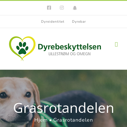
Skip
Facebook
Instagram
Snapchat
to
content
Dyreidentitet
Dyrebar
Grasrotandelen
Hjem
Grasrotandelen