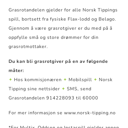
Grasrotandelen gjelder for alle Norsk Tippings
spill, bortsett fra fysiske Flax-lodd og Belago.
Gjennom å være grasrotgiver er du med på å
oppfylle små og store drømmer for din
grasrotmottaker.
Du kan bli grasrotgiver på en av følgende
måter:
✦
Hos kommisjonæren
✦
Mobilspill
✦
Norsk
Tipping sine nettsider
✦
SMS, send
Grasrotandelen 914228093 til 60000
For mer informasjon se www.norsk-tipping.no
*For Multix, Oddsen og Instaspill gjelder annen